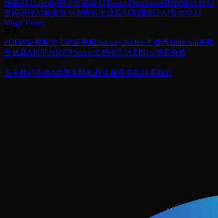
换器
AI LinkedIn照片生成器
AI Room Decorator
AI房间设计师
AI
景观设计
AI换背景
AI表情包生成器
AI花园设计
AI去水印
AI
Magic Eraser
探索
PDF转短视频
文字转短视频
Subway Surfers生成器
Minecraft跑酷
生成器
API平台
MCP Server
文档
推广计划
New
博客
价格
公司
关于我们
价格
API
博客
隐私政策
服务条款
联系我们