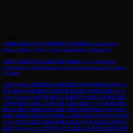
准备创建惊艳图片了吗？
加入数千名使用AI实现创意的创作者。免费开始——无需信
用卡。
AI视频
立即开始生成
需要高清？试试Pro
AI视频生成器
文字生成视频
图片生成视频
Seedance
Happy
Horse 1.0
Kling AI
Veo 3.1
Grok Imagine
Wan AI
Hailuo AI
AI图像
AI图片生成器
文字生成图片
图片编辑
FLUX AI
Seedream
4.5
Seedream 5.0
Nano Banana AI
Grok Imagine Image
GPT Image
2
Z-Image
AI工具
AI照片特效
AI换脸
视频AI换脸
图像超分辨率
视频超分辨率
AI
秃头滤镜
AI年龄滤镜
AI专辑封面生成器
AI动漫生成器
AI Eye
Color Changer
AI发型更换器
AI头像照片生成器
AI头像生成器
AI扁平插画
AI漫画上色器
AI婴儿脸生成器
AI GTA风格滤镜
AI
贴纸生成器
AI漫画头像生成器
AI肌肤质感增强器
AI表情包生
成器
AI素描生成器
AI性别变换
AI 老照片修复
AI 照片转卡通
吉
卜力AI艺术生成器
AI宠物肖像生成器
AI手办生成器
AI壁纸生
成器
Y2K Style AI
AI宝可梦卡片生成器
AI涂色页生成器
发色更