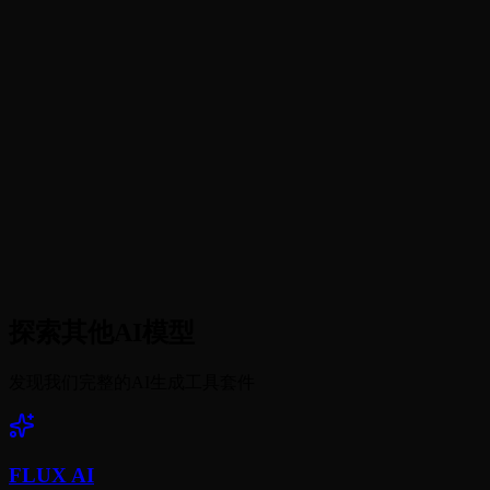
生成、编辑和放大有什么区别？
生成失败怎么办？
生成的图片会有水印吗？
可以用多张图片作为输入吗？
探索其他AI模型
发现我们完整的AI生成工具套件
FLUX AI