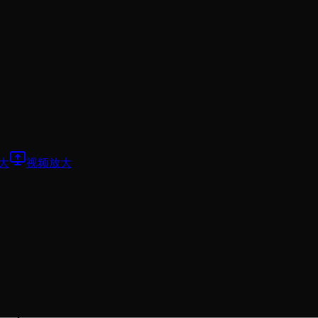
大
视频放大