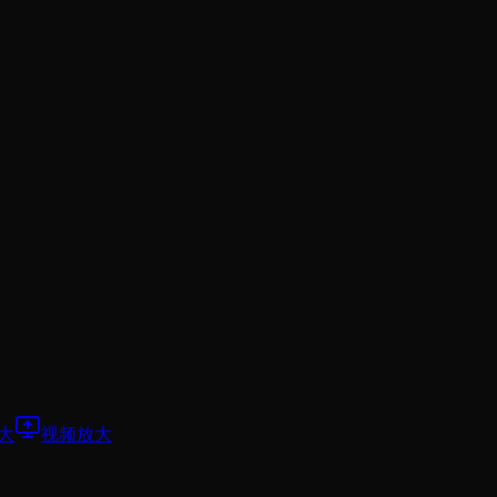
大
视频放大