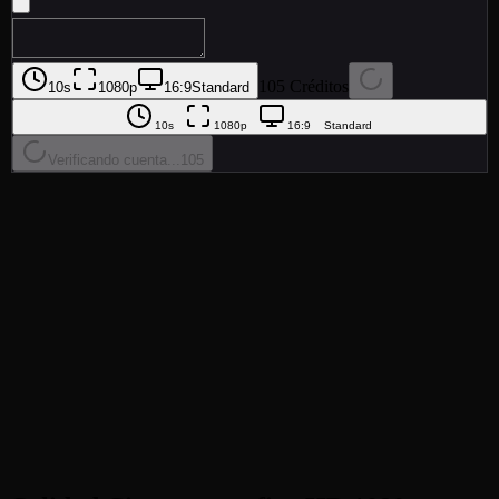
105 Créditos
10s
1080p
16:9
Standard
10s
1080p
16:9
Standard
Verificando cuenta...
105
•
Calidad HD 1080p
:
Genera videos en impresionante
resolucion 1080p para salida cinematografica y lista para
comerciales
•
Audio Realista y Sincronizacion Labial
:
Audio sincronizado,
efectos de voz naturales y sincronizacion labial precisa para
escenas de dialogo
•
Movimiento Dinamico
:
Secuencias de accion con fisica
precisa y movimiento de personajes realista