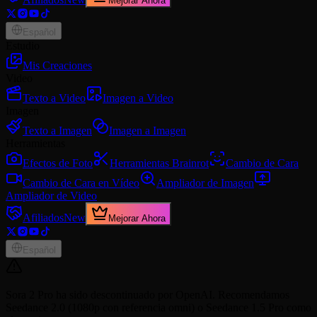
Mejorar Ahora
Español
Estudio
Mis Creaciones
Video
Texto a Video
Imagen a Video
Imagen
Texto a Imagen
Imagen a Imagen
Herramientas
Efectos de Foto
Herramientas Brainrot
Cambio de Cara
Cambio de Cara en Vídeo
Ampliador de Imagen
Ampliador de Video
Afiliados
New
Mejorar Ahora
Español
Sora 2 Pro ha sido descontinuado por OpenAI. Recomendamos
Seedance 2.0 (1080p con referencia omni) o Seedance 1.5 Pro como