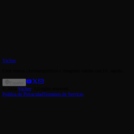
VicSee
Crea videos cinematograficos e imagenes nitidas con IA, rapido.
Español
©
2024
VicSee
, All rights reserved
Politica de Privacidad
Terminos de Servicio