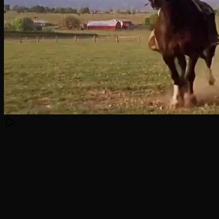
Funcion
Sora 2 Estandar
Sora 2 Pro
Resolucion
720p
720p o 1080p HD