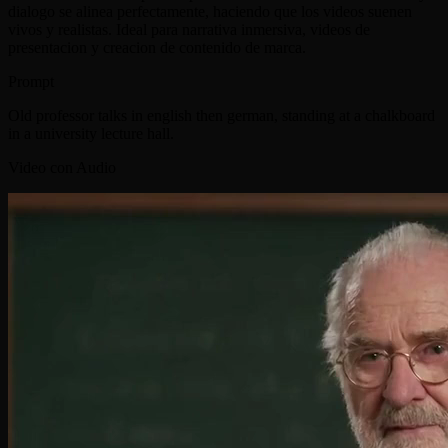
dialogo se alinea perfectamente, haciendo que los videos suenen
vivos y realistas. Ideal para narrativa inmersiva, videos de
presentacion y creacion de contenido de marca.
Prompt
Old professor talks in english then german, standing at a chalkboard
in a university lecture hall.
Video con Audio