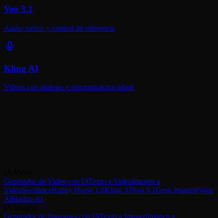
Veo 3.1
Audio nativo y control de referencia
Kling AI
Videos con dialogo y sincronizacion labial
Listo para Crear Videos HD con IA?
Sora 2 Pro comienza en 105 creditos por video. Nuevo en VicSee?
Comience con sus creditos gratis — pruebe Sora 2 Estandar
primero, luego actualice a Pro para calidad HD.
IA Video
Comenzar con Sora 2 Pro
Probar Estandar (20 creditos)
Generador de Video con IA
Texto a Video
Imagen a
Video
Seedance
Happy Horse 1.0
Kling AI
Veo 3.1
Grok Imagine
Wan
AI
Hailuo AI
IA Imagen
Generador de Imagenes con IA
Texto a Imagen
Imagen a