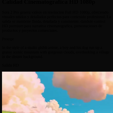
Calidad Cinematografica HD 1080p
Sora 2 Pro genera videos en resolucion Full HD 1080p, ofreciendo
visuales nitidos y detallados perfectos para contenido profesional. La
salida se mantiene fluida, detallada y consistente, dandole control
HD premium para narrativa cinematografica, presentaciones de
productos y proyectos comerciales.
Prompt
In the style of a studio ghibli anime, a boy and his dog run up a
grassy scenic mountain with gorgeous clouds, overlooking a village
in the distant background.
Salida HD