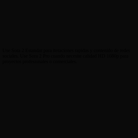
Duracion
10s, 15s
10s, 15s
Audio y
Sincronizacion
Si
Si (mejorado)
Labial
Selector de Calidad
Si
No
Costo en Creditos
20-30 creditos
105-440 creditos
Borradores rapidos,
Cinematografico,
Ideal Para
contenido social
trabajo comercial
Use Sora 2 Estandar para iteraciones rapidas y contenido de redes
sociales. Use Sora 2 Pro cuando necesite calidad HD 1080p para
proyectos profesionales o comerciales.
01