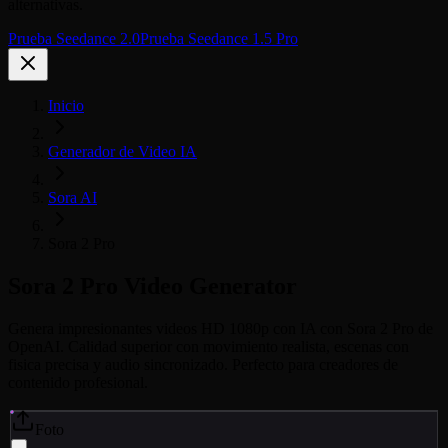
alternativas.
Prueba Seedance 2.0
Prueba Seedance 1.5 Pro
Inicio
Generador de Video IA
Sora AI
Sora 2 Pro
Sora 2 Pro
Video Generator
Genera impresionantes videos HD 1080p con IA con Sora 2 Pro de
OpenAI. Calidad superior con movimiento realista, escenas con
fisica precisa y audio sincronizado. Perfecto para creadores de
contenido profesional.
Foto