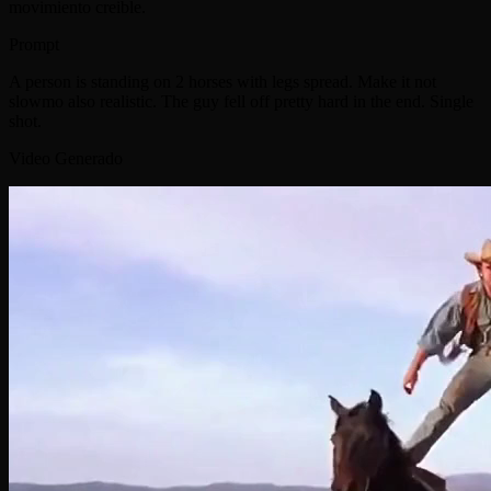
movimiento creible.
Prompt
A person is standing on 2 horses with legs spread. Make it not
slowmo also realistic. The guy fell off pretty hard in the end. Single
shot.
Video Generado