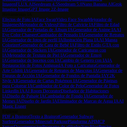
Imagen
FLUX AI
Seedream 4.5
Seedream 5.0
Nano Banana AI
Grok
Imagine Image
GPT Image 2
Z-Image
Herramientas IA
Efectos de Foto IA
Face Swap
Video Face Swap
Mejorador de
Imágenes
Mejorador de Videos
Filtro de Calvicie IA
Filtro de Edad
IA
Generador de Portadas de Álbum IA
Generador de Anime IA
AI
Eye Color Changer
Cambiador de Peinado IA
Generador de Retratos
IA
Generador de fotos de perfil IA
Ilustración Plana IA
AI Manga
Colorizer
Generador de Cara de Bebé IA
Filtro de Estilo GTA con
IA
Generador de Stickers IA
Generador de Caricaturas con
IA
Mejorador de Textura de Piel IA
Generador de Emoji
IA
Generador de bocetos con IA
Cambio de Genero con IA
IA
Restauración de Fotos Antiguas
IA Foto a Caricatura
Generador de
Arte Ghibli IA
Generador de Retratos de Mascotas IA
Generador de
Figuras de Acción IA
Generador de Fondos de Pantalla IA
Y2K
Style AI
Generador de Cartas Pokémon IA
Generador de Páginas
para Colorear IA
Cambiador de Color de Pelo
Generador de Fotos
LinkedIn IA
AI Room Decorator
Diseñador de Habitaciones
IA
Diseño de Paisaje IA
Cambiador de Fondo IA
Generador de
Memes IA
Diseño de Jardín IA
Eliminador de Marcas de Agua IA
AI
Magic Eraser
Explorar
PDF a Brainrot
Texto a Brainrot
Generador Subway
Surfers
Generador Minecraft Parkour
Plataforma API
MCP
Server
Documentacion
Programa de afiliados
New
Blog
Precios