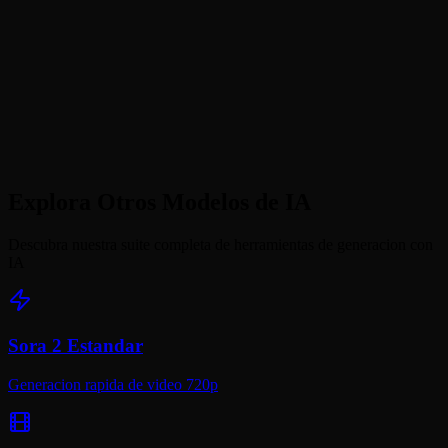
Cuanto tarda la generacion?
Puedo usar videos de Sora 2 Pro comercialmente?
Cuando debo usar Estandar vs Pro?
Explora Otros Modelos de IA
Descubra nuestra suite completa de herramientas de generacion con
IA
Sora 2 Estandar
Generacion rapida de video 720p