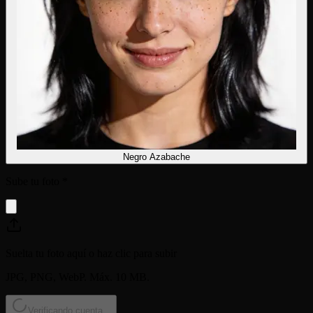
Negro Azabache
Sube tu foto
*
Suelta tu foto aquí o haz clic para subir
JPG, PNG, WebP. Máx. 10 MB.
Verificando cuenta...