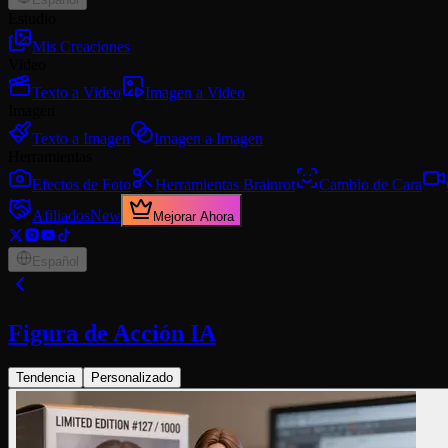
Estudio
Mis Creaciones
Video
Texto a Video
Imagen a Video
Imagen
Texto a Imagen
Imagen a Imagen
Herramientas
Efectos de Foto
Herramientas Brainrot
Cambio de Cara
Afiliados
New
Mejorar Ahora
Español
Figura de Acción IA
Tendencia
Personalizado