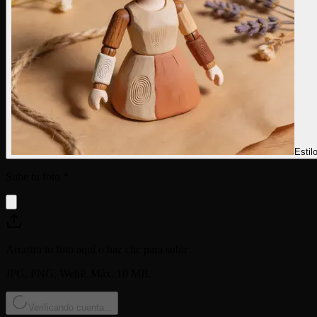
Estil
Sube tu foto
*
Arrastra tu foto aquí o haz clic para subir
JPG, PNG, WebP. Máx. 10 MB.
Verificando cuenta...