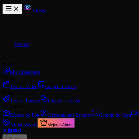
VicSee
Precios
Estudio
Mis Creaciones
Video
Texto a Video
Imagen a Video
Imagen
Texto a Imagen
Imagen a Imagen
Herramientas
Efectos de Foto
Herramientas Brainrot
Cambio de Cara
Afiliados
New
Mejorar Ahora
Español