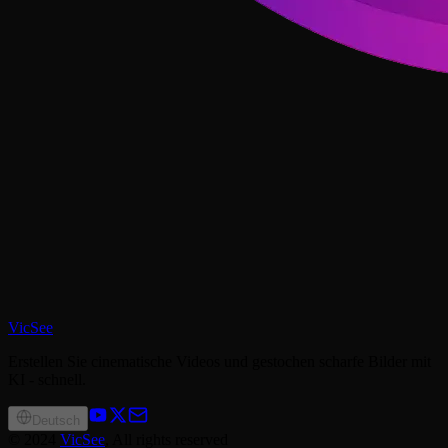
VicSee
Erstellen Sie cinematische Videos und gestochen scharfe Bilder mit
KI - schnell.
Deutsch
©
2024
VicSee
, All rights reserved