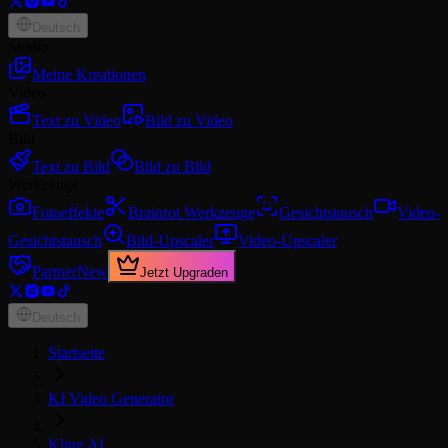
Deutsch
Studio
Meine Kreationen
Video
Text zu Video
Bild zu Video
Bild
Text zu Bild
Bild zu Bild
Werkzeuge
Fotoeffekte
Brainrot Werkzeuge
Gesichtstausch
Video-
Gesichtstausch
Bild-Upscaler
Video-Upscaler
Partner
New
Jetzt Upgraden
Deutsch
Startseite
KI Video Generator
Kling AI