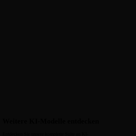
Unterstuetzt Kling 2.6 Lippensync?
Kling 2.6 vs. 3.0: Welches sollte ich waehlen?
Welche Sprachen unterstuetzt Kling 2.6?
Wie lang sind Kling 2.6 Videos?
Was kostet Kling 2.6 auf VicSee?
Weitere KI-Modelle entdecken
Entdecken Sie unsere komplette Suite an KI-