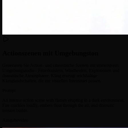
Actionszenen mit Umgebungston
Generieren Sie Action- und cineastische Szenen mit immersivem
Umgebungsaudio - Feuerknistern, Windheulen, Explosionen und
dramatische Atmosphaere. Kling erzeugt reichhaltige
Klanglandschaften, die zur visuellen Intensitaet passen.
Prompt
An intense action scene with flames erupting in a dark environment.
Fire crackles loudly, embers float through the air, and dramatic
tension builds.
Ausgabevideo