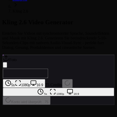
Kling 2.6
Kling 2.6
Video Generator
Erstellen Sie Videos mit synchronisierter Sprache, Soundeffekten
und Musik mit Kling 2.6. Generieren Sie beeindruckende 5-10-
Sekunden-Clips mit nativem Audio-Visual-Sync - perfekt fuer
Dialog, Gesang, Produktdemos und cineastische Szenen.
Foto
75 Credits
5s
1080p
16:9
5s
1080p
16:9
Konto wird überprüft...
75