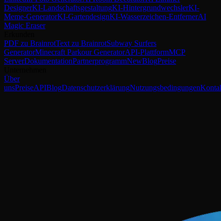
Designer
KI-Landschaftsgestaltung
KI-Hintergrundwechsler
KI-
Meme-Generator
KI-Gartendesign
KI-Wasserzeichen-Entferner
AI
Magic Eraser
Erkunden
PDF zu Brainrot
Text zu Brainrot
Subway Surfers
Generator
Minecraft Parkour Generator
API-Plattform
MCP
Server
Dokumentation
Partnerprogramm
New
Blog
Preise
Unternehmen
Über
uns
Preise
API
Blog
Datenschutzerklärung
Nutzungsbedingungen
Konta