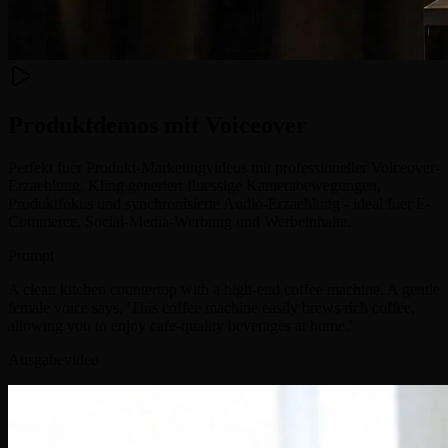
Produktdemos mit Voiceover
Perfekt fuer Produkt-Marketingvideos mit professioneller Voiceover-
Erzaehlung. Kling generiert fluessige Kamerabewegungen,
Produktfokus und synchronisierte Audio-Erzaehlung - ideal fuer E-
Commerce, Social-Media-Werbung und Werbeinhalte.
Prompt
A clean kitchen countertop with a high-end coffee machine. A gentle
female voice says, 'This coffee machine easily brews rich coffee,
allowing you to enjoy cafe-quality beverages at home.'
Ausgabevideo