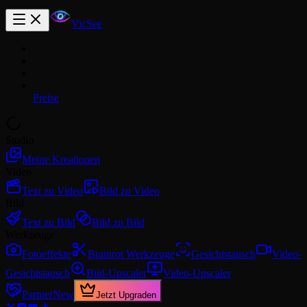
VicSee
Preise
Studio
Meine Kreationen
Video
Text zu Video
Bild zu Video
Bild
Text zu Bild
Bild zu Bild
Werkzeuge
Fotoeffekte
Brainrot Werkzeuge
Gesichtstausch
Video-
Gesichtstausch
Bild-Upscaler
Video-Upscaler
Partner
New
Jetzt Upgraden