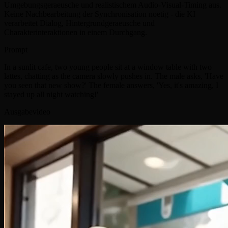
Umgebungsgeraeusche und realistischem Audio-Visual-Timing aus.
Keine Nachbearbeitung der Synchronisation noetig - die KI
verarbeitet Dialog, Hintergrundgeraeusche und
Charakterinteraktionen in einem Durchgang.
Prompt
In a sunlit cafe, two young people sit at a window table with two
lattes, chatting as the camera slowly pushes in. The male asks, 'Have
you seen that new show?' The female answers, 'Yes, it's amazing, I
stayed up all night watching!'
Ausgabevideo