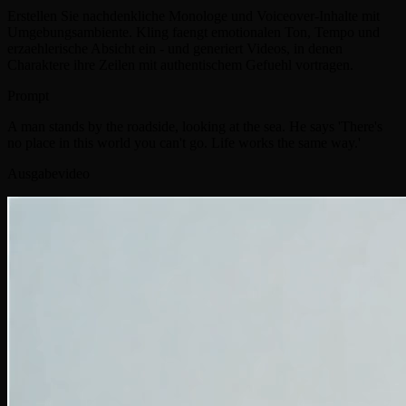
Erstellen Sie nachdenkliche Monologe und Voiceover-Inhalte mit
Umgebungsambiente. Kling faengt emotionalen Ton, Tempo und
erzaehlerische Absicht ein - und generiert Videos, in denen
Charaktere ihre Zeilen mit authentischem Gefuehl vortragen.
Prompt
A man stands by the roadside, looking at the sea. He says 'There's
no place in this world you can't go. Life works the same way.'
Ausgabevideo