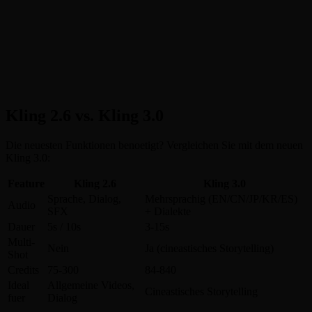
Kling 2.6 vs. Kling 3.0
Die neuesten Funktionen benoetigt? Vergleichen Sie mit dem neuen
Kling 3.0:
Feature
Kling 2.6
Kling 3.0
Sprache, Dialog,
Mehrsprachig (EN/CN/JP/KR/ES)
Audio
SFX
+ Dialekte
Dauer
5s / 10s
3-15s
Multi-
Nein
Ja (cineastisches Storytelling)
Shot
Credits
75-300
84-840
Ideal
Allgemeine Videos,
Cineastisches Storytelling
fuer
Dialog