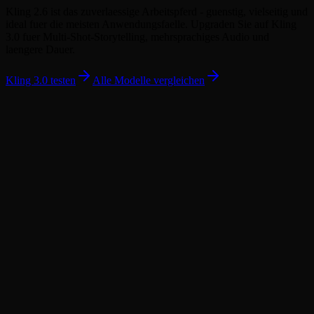
Kling 2.6 ist das zuverlaessige Arbeitspferd - guenstig, vielseitig und
ideal fuer die meisten Anwendungsfaelle. Upgraden Sie auf Kling
3.0 fuer Multi-Shot-Storytelling, mehrsprachiges Audio und
laengere Dauer.
Kling 3.0 testen
Alle Modelle vergleichen
Was ist Kling 2.6?
Ist Kling 2.6 kostenlos?
Wie verwende ich Kling Bild-zu-Video?