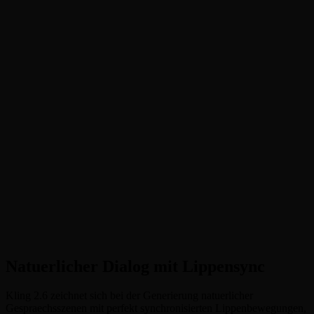
•
Natuerlicher Dialog mit Lippensync
:
Erzeugt perfekt
synchronisierte Gespraechsszenen mit realistischen
Lippenbewegungen und Umgebungsaudio
•
Gesang & Musikalische Darbietung
:
Erstellt authentische
Gesangsauftritte mit stimmlichem Timing und
Buehnenpaesenz
•
Produktdemos mit Voiceover
:
Generiert professionelle
Produktvideos mit synchronisierter Erzaehlung
•
Actionszenen mit Umgebungston
:
Erzeugt immersive Action-
Inhalte mit Umgebungsaudio und Soundeffekten
•
Monolog & Emotionaler Voiceover
:
Faengt nachdenkliche
Momente mit authentischem emotionalem Ton und Ausdruck
ein
Natuerlicher Dialog mit Lippensync
Kling 2.6 zeichnet sich bei der Generierung natuerlicher
Gespraechsszenen mit perfekt synchronisierten Lippenbewegungen,