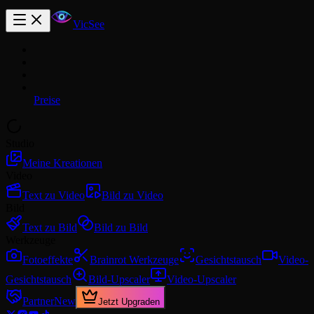
VicSee
Preise
Studio
Meine Kreationen
Video
Text zu Video
Bild zu Video
Bild
Text zu Bild
Bild zu Bild
Werkzeuge
Fotoeffekte
Brainrot Werkzeuge
Gesichtstausch
Video-
Gesichtstausch
Bild-Upscaler
Video-Upscaler
Partner
New
Jetzt Upgraden