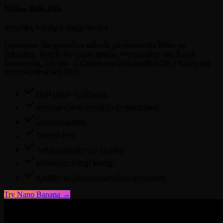
Nano Banana
Schneller Standard-Bildgenerator
Generieren Sie gestochen scharfe, professionelle Bilder in
Sekunden. Perfekt für Social Media, Webgrafiken und Rapid
Prototyping. Mit nur 10 Credits pro Bild erstellen Sie 2 Bilder mit
Ihrem kostenlosen Tarif.
1024x1024 Auflösung
Schnelle Generierung (5-15 Sekunden)
Standardqualität
Text-zu-Bild
Am günstigsten (10 Credits)
Perfekt für Social Media
2 Bilder mit kostenlosem Tarif generieren
Try
Nano Banana
→