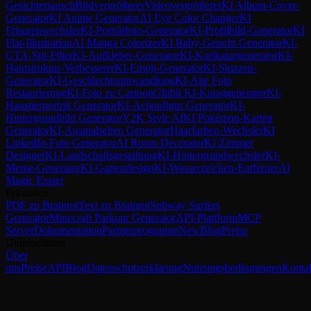
Gesichtertausch
Bildvergrößerer
Videovergrößerer
KI Album-Cover-
Generator
KI Anime Generator
AI Eye Color Changer
KI
Frisurenwechsler
KI-Porträtfoto-Generator
KI-Profilbild-Generator
KI
Flat-Illustration
AI Manga Colorizer
KI Baby-Gesicht Generator
KI-
GTA-Stil-Filter
KI-Aufkleber-Generator
KI-Karikaturgenerator
KI-
Hautstruktur-Verbesserer
KI-Emoji-Generator
KI-Skizzen-
Generator
KI-Geschlechtsumwandlung
KI-Alte Foto
Restaurierung
KI-Foto zu Cartoon
Ghibli KI-Kunstgenerator
KI-
Haustierporträt Generator
KI-Actionfigur Generator
KI-
Hintergrundbild Generator
Y2K Style AI
KI Pokémon-Karten
Generator
KI-Ausmalseiten Generator
Haarfarben-Wechsler
KI
LinkedIn-Foto Generator
AI Room Decorator
KI Zimmer
Designer
KI-Landschaftsgestaltung
KI-Hintergrundwechsler
KI-
Meme-Generator
KI-Gartendesign
KI-Wasserzeichen-Entferner
AI
Magic Eraser
Erkunden
PDF zu Brainrot
Text zu Brainrot
Subway Surfers
Generator
Minecraft Parkour Generator
API-Plattform
MCP
Server
Dokumentation
Partnerprogramm
New
Blog
Preise
Unternehmen
Über
uns
Preise
API
Blog
Datenschutzerklärung
Nutzungsbedingungen
Konta