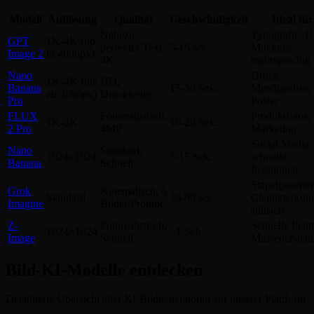
Modell
Auflösung
Qualität
Geschwindigkeit
Ideal für
Nahezu
Typografie, U
GPT
1K-4K (up
perfekter Text,
5-15 sec
Mockups,
Image 2
to 4096px)
4K
mehrsprachig
Nano
Druck,
1K-4K (bis
HD,
Banana
15-30 Sek.
Merchandise,
zu 4096px)
Druckfertig
Pro
Poster
FLUX
Fotorealistisch,
Produktfotos,
1K-2K
10-20 Sek.
2 Pro
4MP
Marketing
Social Media,
Nano
Standard,
1024x1024
5-15 Sek.
schnelle
Banana
Schnell
Iterationen
Stapelgenerie
Grok
Kinematisch, 6
Standard
30-90 sec
Charakterkuns
Imagine
Bilder/Prompt
stilisiert
Z-
Fotorealistisch,
Schnelle Iterat
1024×1024
~1 Sek.
Image
Schnell
Massenerstell
Bild-KI-Modelle entdecken
Detaillierte Übersicht aller KI-Bildgeneratoren auf unserer Plattform