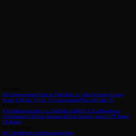
Brauche ich technische Kenntnisse?
Was ist im kostenlosen Tarif enthalten?
Bereit, KI-Bilder zu erstellen?
Starten Sie mit kostenlosen Credits - generieren Sie mehrere Bilder
mit allen Modellen. Keine Kreditkarte erforderlich.
KI-Video
Jetzt kostenlos starten
KI-Videogenerator
Text zu Video
Bild zu Video
Seedance
Happy
Horse 1.0
Kling AI
Veo 3.1
Grok Imagine
Wan AI
Hailuo AI
KI-Bild
KI-Bildgenerator
Text zu Bild
Bild zu Bild
FLUX AI
Seedream
4.5
Seedream 5.0
Nano Banana AI
Grok Imagine Image
GPT Image
2
Z-Image
KI-Werkzeuge
KI Fotoeffekte
Gesichtertausch
Video-