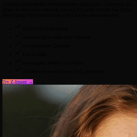
Alibabas blitzschnelles fotorealistisches Bildmodell. Generieren Sie
Bilder in unter einer Sekunde fuer nur 2 Credits. Perfekt fuer Rapid
Prototyping, Massenerstellung und schnelles Ideenerkunden.
1024×1024 Aufloesung
Generierung in unter einer Sekunde
Fotorealistische Qualitaet
Text-zu-Bild
Guenstigstes Modell (2 Credits)
30 Bilder mit kostenlosem Tarif generieren
Try
Z-Image
→