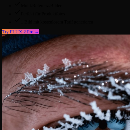
Multi-Referenz-Bilder
Perfekt für Produktfotos
1 Bild mit kostenlosem Tarif generieren
Try
FLUX 2 Pro
→