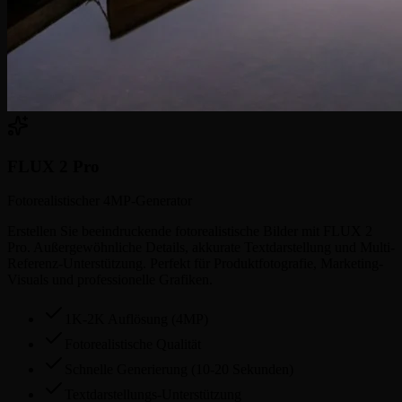
FLUX 2 Pro
Fotorealistischer 4MP-Generator
Erstellen Sie beeindruckende fotorealistische Bilder mit FLUX 2
Pro. Außergewöhnliche Details, akkurate Textdarstellung und Multi-
Referenz-Unterstützung. Perfekt für Produktfotografie, Marketing-
Visuals und professionelle Grafiken.
1K-2K Auflösung (4MP)
Fotorealistische Qualität
Schnelle Generierung (10-20 Sekunden)
Textdarstellungs-Unterstützung