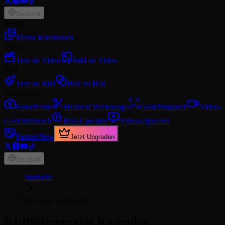
Deutsch
Studio
Meine Kreationen
Video
Text zu Video
Bild zu Video
Bild
Text zu Bild
Bild zu Bild
Werkzeuge
Fotoeffekte
Brainrot Werkzeuge
Gesichtstausch
Video-
Gesichtstausch
Bild-Upscaler
Video-Upscaler
Partner
New
Jetzt Upgraden
Deutsch
Startseite
AI Image Generator
KI-Bildgenerator Kostenlos