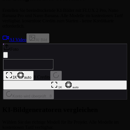
Erstellen Sie beeindruckende KI-Bilder mit FLUX 2 Pro, Nano
Banana Pro und Nano Banana. Alle Modelle im kostenlosen Tarif
verfügbar. kostenlose Credits zum Starten - keine Kreditkarte
erforderlich.
AI Video
AI Bild
Foto
8 Credits
1K
auto
1K
auto
Konto wird überprüft...
8
KI-Bildgeneratoren vergleichen
Wählen Sie das richtige Modell für Ihr Projekt. Alle Modelle im
kostenlosen Tarif verfügbar.