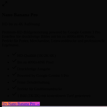
Nano Banana Pro
HD bis zu 4K Auflösung
Premium-HD-Bildgenerierung powered by Google Gemini 3 Pro.
Erstellen Sie druckfertige Bilder mit bis zu 4096x4096 Pixeln.
Perfekt für Poster, Merchandise, Leinwanddrucke und professionelle
Ergebnisse.
HD-Qualität (1K/2K/4K)
Bis zu 4096x4096 Pixel
Druckfertige Ausgabe
Powered by Google Gemini 3 Pro
Feine Detailerhaltung
Perfekt für Großformatdrucke
1 Bild (1K/2K) mit kostenlosem Tarif generieren
Try
Nano Banana Pro
→