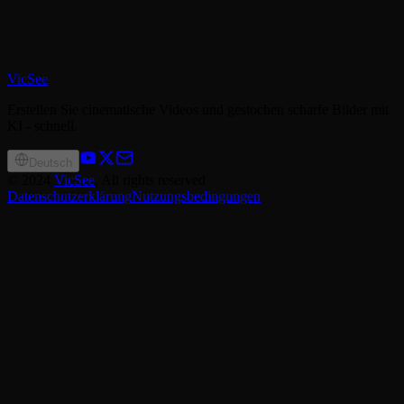
VicSee
Erstellen Sie cinematische Videos und gestochen scharfe Bilder mit
KI - schnell.
Deutsch
©
2024
VicSee
, All rights reserved
Datenschutzerklärung
Nutzungsbedingungen