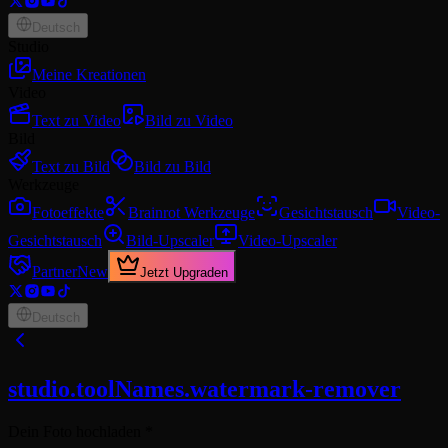
Deutsch
Studio
Meine Kreationen
Video
Text zu Video
Bild zu Video
Bild
Text zu Bild
Bild zu Bild
Werkzeuge
Fotoeffekte
Brainrot Werkzeuge
Gesichtstausch
Video-
Gesichtstausch
Bild-Upscaler
Video-Upscaler
Partner
New
Jetzt Upgraden
Deutsch
studio.toolNames.watermark-remover
Dein Foto hochladen
*