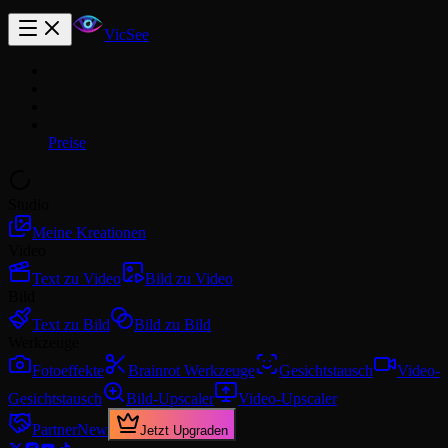
VicSee
Preise
Studio
Meine Kreationen
Video
Text zu Video
Bild zu Video
Bild
Text zu Bild
Bild zu Bild
Werkzeuge
Fotoeffekte
Brainrot Werkzeuge
Gesichtstausch
Video-
Gesichtstausch
Bild-Upscaler
Video-Upscaler
Partner
New
Jetzt Upgraden