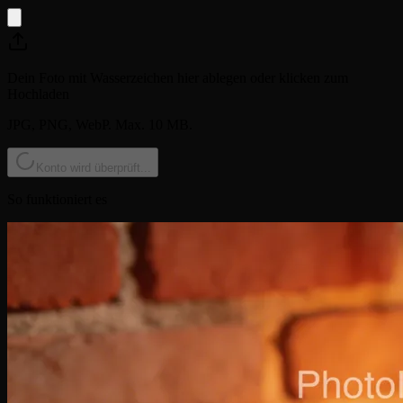
Dein Foto mit Wasserzeichen hier ablegen oder klicken zum
Hochladen
JPG, PNG, WebP. Max. 10 MB.
Konto wird überprüft...
So funktioniert es