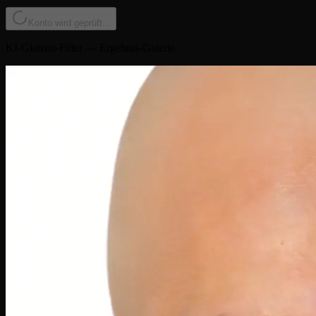
Konto wird geprüft...
KI-Glatzen-Filter — Ergebnis-Galerie