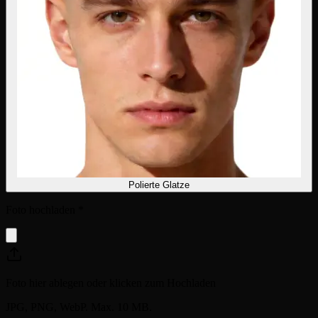
Polierte Glatze
Foto hochladen
*
Foto hier ablegen oder klicken zum Hochladen
JPG, PNG, WebP. Max. 10 MB.