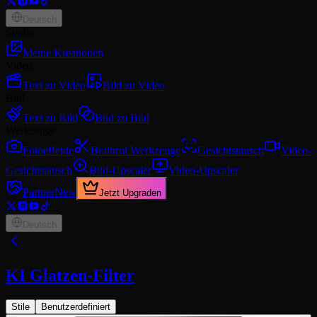
Deutsch
Studio
Meine Kreationen
Video
Text zu Video
Bild zu Video
Bild
Text zu Bild
Bild zu Bild
Werkzeuge
Fotoeffekte
Brainrot Werkzeuge
Gesichtstausch
Video-
Gesichtstausch
Bild-Upscaler
Video-Upscaler
Partner
New
Jetzt Upgraden
Deutsch
KI Glatzen-Filter
Stile
Benutzerdefiniert