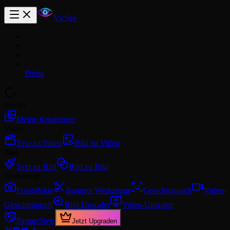
VicSee
Preise
Studio
Meine Kreationen
Video
Text zu Video
Bild zu Video
Bild
Text zu Bild
Bild zu Bild
Werkzeuge
Fotoeffekte
Brainrot Werkzeuge
Gesichtstausch
Video-
Gesichtstausch
Bild-Upscaler
Video-Upscaler
Partner
New
Jetzt Upgraden