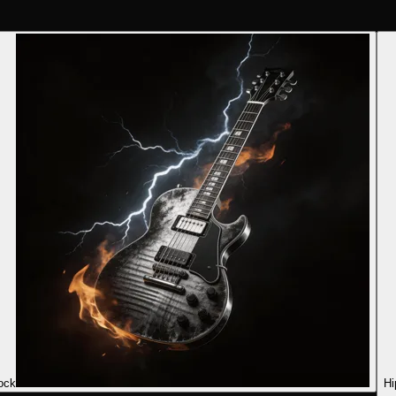
ock
Hi