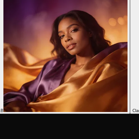
&B
Cla