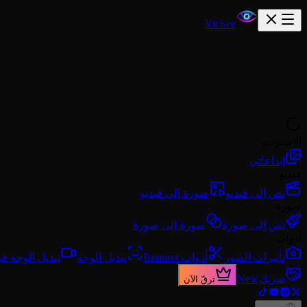
VicSee
الاستوديو
إبداعاتي
فيديو
نص إلى فيديو
صورة إلى فيديو
صورة
نص إلى صورة
صورة إلى صورة
أدوات
تأثيرات الصور
أدوات Brainrot
تبديل الوجه
تبديل الوجه في
شريك
New
ترقّ الآن