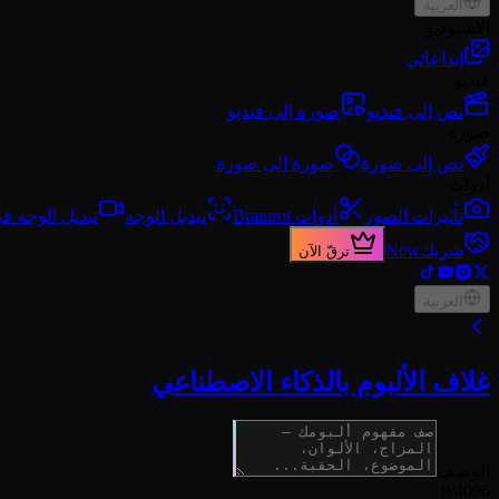
العربية
الاستوديو
إبداعاتي
فيديو
نص إلى فيديو
صورة إلى فيديو
صورة
نص إلى صورة
صورة إلى صورة
أدوات
تأثيرات الصور
أدوات Brainrot
تبديل الوجه
تبديل الوجه في
شريك
New
ترقّ الآن
العربية
غلاف الألبوم بالذكاء الاصطناعي
الوصف
0
/4096