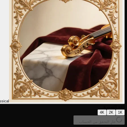
ssical
دقة الصورة
4K
2K
1K
جارٍ التحقق من الحساب...